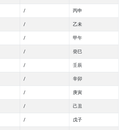
/
丙申
/
乙未
/
甲午
/
癸巳
/
壬辰
/
辛卯
/
庚寅
/
己丑
/
戊子