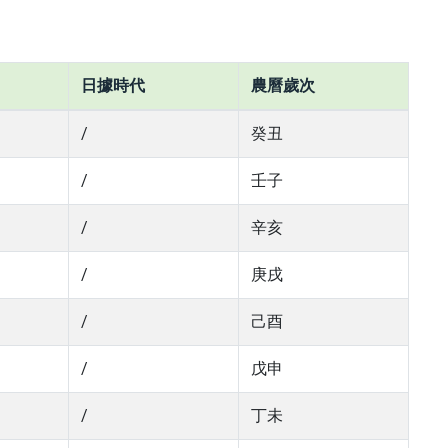
日據時代
農曆歲次
/
癸丑
/
壬子
/
辛亥
/
庚戌
/
己酉
/
戊申
/
丁未