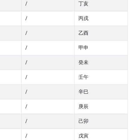
/
丁亥
/
丙戌
/
乙酉
/
甲申
/
癸未
/
壬午
/
辛巳
/
庚辰
/
己卯
/
戊寅