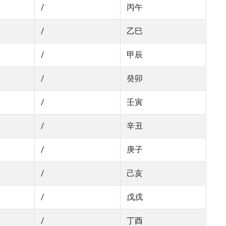
/
丙午
/
乙巳
/
甲辰
/
癸卯
/
壬寅
/
辛丑
/
庚子
/
己亥
/
戊戌
/
丁酉