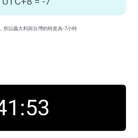
 UTC+8 = -7
8，所以義大利與台灣的時差為-7小時
41
:
54