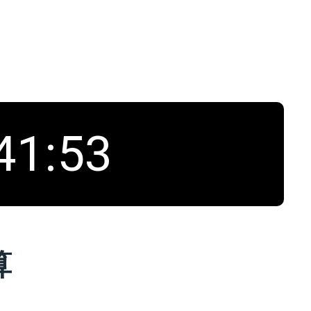
41
:
54
算