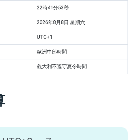
22
時
41
分
54
秒
2026年8月8日 星期六
UTC+1
歐洲中部時間
義大利不遵守夏令時間
算