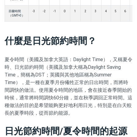
芬蘭時間
-3
-2
-1
0
1
2
3
4
5
6
7
（GMT+3）
什麼是日光節約時間？
夏令時間（美國及加拿大英語：Daylight Time），又稱夏令
時、日光節約時間（美國及加拿大稱為Daylight Saving
Time，簡稱為DST；英國與其他地區稱為Summer
Time），是一種在夏季月份犧牲正常的日出時間，而將時
間調快的做法。使用夏令時間的地區，會在接近春季開始的
時候，通常將時間調快60分鐘，並在秋季調回正常時間。這
種做法的目的是希望能夠更好地利用日光，特別是在白天較
長的夏季時段，從而節約能源。
日光節約時間/夏令時間的起源