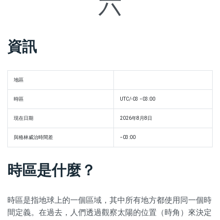
六
資訊
地區
時區
UTC/-03 −03:00
現在日期
2026年8月8日
與格林威治時間差
−03:00
時區是什麼？
時區是指地球上的一個區域，其中所有地方都使用同一個時
間定義。在過去，人們透過觀察太陽的位置（時角）來決定