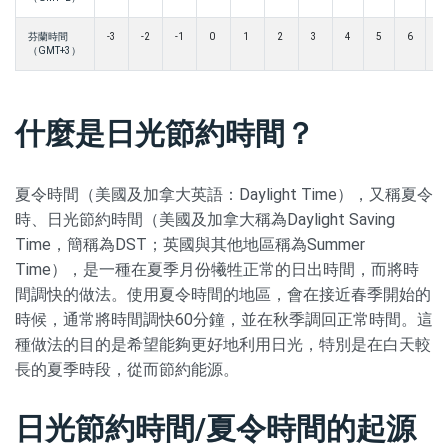
芬蘭時間
-3
-2
-1
0
1
2
3
4
5
6
7
（GMT+3）
什麼是日光節約時間？
夏令時間（美國及加拿大英語：Daylight Time），又稱夏令
時、日光節約時間（美國及加拿大稱為Daylight Saving
Time，簡稱為DST；英國與其他地區稱為Summer
Time），是一種在夏季月份犧牲正常的日出時間，而將時
間調快的做法。使用夏令時間的地區，會在接近春季開始的
時候，通常將時間調快60分鐘，並在秋季調回正常時間。這
種做法的目的是希望能夠更好地利用日光，特別是在白天較
長的夏季時段，從而節約能源。
日光節約時間/夏令時間的起源