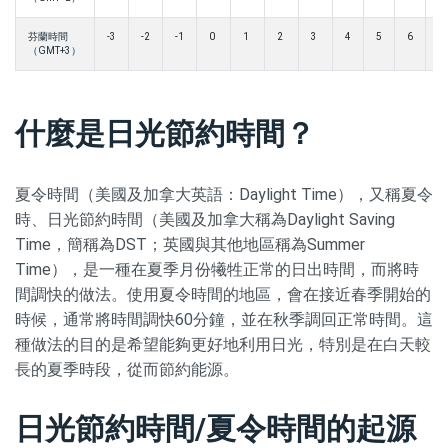
芬蘭時間
-3
-2
-1
0
1
2
3
4
5
6
7
（GMT+3）
什麼是日光節約時間？
夏令時間（美國及加拿大英語：Daylight Time），又稱夏令
時、日光節約時間（美國及加拿大稱為Daylight Saving
Time，簡稱為DST；英國與其他地區稱為Summer
Time），是一種在夏季月份犧牲正常的日出時間，而將時
間調快的做法。使用夏令時間的地區，會在接近春季開始的
時候，通常將時間調快60分鐘，並在秋季調回正常時間。這
種做法的目的是希望能夠更好地利用日光，特別是在白天較
長的夏季時段，從而節約能源。
日光節約時間/夏令時間的起源