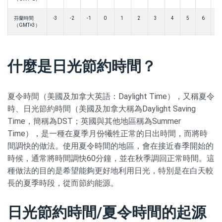
芬蘭時間
-3
-2
-1
0
1
2
3
4
5
6
7
（GMT+3）
什麼是日光節約時間？
夏令時間（美國及加拿大英語：Daylight Time），又稱夏令
時、日光節約時間（美國及加拿大稱為Daylight Saving
Time，簡稱為DST；英國與其他地區稱為Summer
Time），是一種在夏季月份犧牲正常的日出時間，而將時
間調快的做法。使用夏令時間的地區，會在接近春季開始的
時候，通常將時間調快60分鐘，並在秋季調回正常時間。這
種做法的目的是希望能夠更好地利用日光，特別是在白天較
長的夏季時段，從而節約能源。
日光節約時間/夏令時間的起源