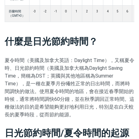
芬蘭時間
-3
-2
-1
0
1
2
3
4
5
6
7
（GMT+3）
什麼是日光節約時間？
夏令時間（美國及加拿大英語：Daylight Time），又稱夏令
時、日光節約時間（美國及加拿大稱為Daylight Saving
Time，簡稱為DST；英國與其他地區稱為Summer
Time），是一種在夏季月份犧牲正常的日出時間，而將時
間調快的做法。使用夏令時間的地區，會在接近春季開始的
時候，通常將時間調快60分鐘，並在秋季調回正常時間。這
種做法的目的是希望能夠更好地利用日光，特別是在白天較
長的夏季時段，從而節約能源。
日光節約時間/夏令時間的起源