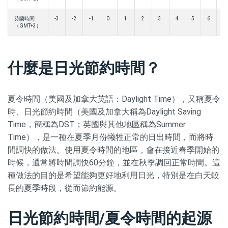
芬蘭時間
-3
-2
-1
0
1
2
3
4
5
6
7
（GMT+3）
什麼是日光節約時間？
夏令時間（美國及加拿大英語：Daylight Time），又稱夏令
時、日光節約時間（美國及加拿大稱為Daylight Saving
Time，簡稱為DST；英國與其他地區稱為Summer
Time），是一種在夏季月份犧牲正常的日出時間，而將時
間調快的做法。使用夏令時間的地區，會在接近春季開始的
時候，通常將時間調快60分鐘，並在秋季調回正常時間。這
種做法的目的是希望能夠更好地利用日光，特別是在白天較
長的夏季時段，從而節約能源。
日光節約時間/夏令時間的起源