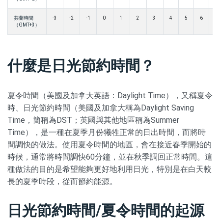
芬蘭時間
-3
-2
-1
0
1
2
3
4
5
6
7
（GMT+3）
什麼是日光節約時間？
夏令時間（美國及加拿大英語：Daylight Time），又稱夏令
時、日光節約時間（美國及加拿大稱為Daylight Saving
Time，簡稱為DST；英國與其他地區稱為Summer
Time），是一種在夏季月份犧牲正常的日出時間，而將時
間調快的做法。使用夏令時間的地區，會在接近春季開始的
時候，通常將時間調快60分鐘，並在秋季調回正常時間。這
種做法的目的是希望能夠更好地利用日光，特別是在白天較
長的夏季時段，從而節約能源。
日光節約時間/夏令時間的起源